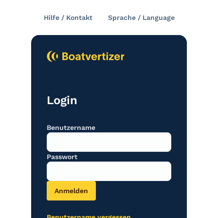
Hilfe / Kontakt
Sprache / Language
english
deutsch
français
Login
italiano
español
Benutzername
nederlands
Passwort
dansk
svenska
Benutzername vergessen